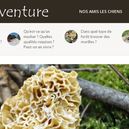
NOS AMIS LES CHIENS
Qu’est-ce qu’un
Dans quel type de
musher ? Quelles
forêt trouver des
 ?
qualités requises ?
morilles ?
Peut-on en vivre ?