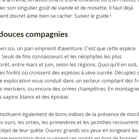
er son singulier goût de viande et de noisette, il faut déjà
t discret aime bien se cacher. Suivez le guide !
 douces compagnies
 en soi, un pari empreint d’aventure. C’est que cette espèce
 Seuls de fins connaisseurs et les néophytes les plus
êt, entre mars et juin, selon les régions. Quoi qu’il en soit,
les forêts où croissent des espèces à sève sucrée. Décuplez 
re exploration vous conduit dans un secteur comptant des f
es merisiers, ou encore des ormes champêtres. En montagne
sapins blancs et des épicéas.
nstituent également de bons indices de la présence de moril
des ours, les orties, les primevères et les jacinthes recouvrent
’objet de leur quête. Ouvrez grands vos yeux en longeant les
bonne exposition dont jouissent ces points en font de bonnes