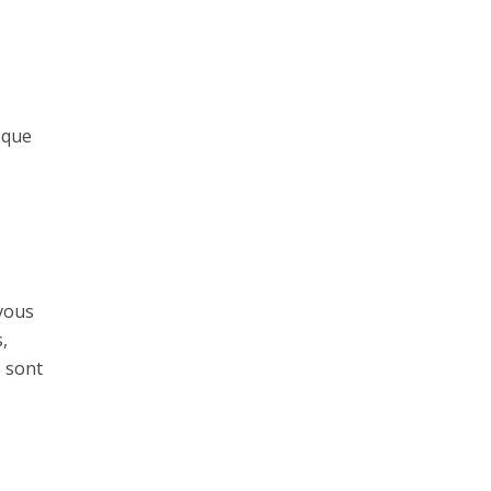
 que
 vous
,
s sont