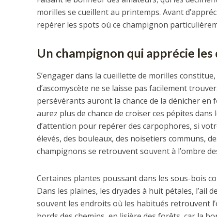
morilles se cueillent au printemps. Avant d’appréci
repérer les spots où ce champignon particulièremen
Un champignon qui apprécie les
S’engager dans la cueillette de morilles constitue,
d’ascomyscète ne se laisse pas facilement trouver.
persévérants auront la chance de la dénicher en for
aurez plus de chance de croiser ces pépites dans 
d’attention pour repérer des carpophores, si vot
élevés, des bouleaux, des noisetiers communs, d
champignons se retrouvent souvent à l’ombre des 
Certaines plantes poussant dans les sous-bois co
Dans les plaines, les dryades à huit pétales, l’ail 
souvent les endroits où les habitués retrouvent l
bords des chemins, en lisière des forêts, car la 