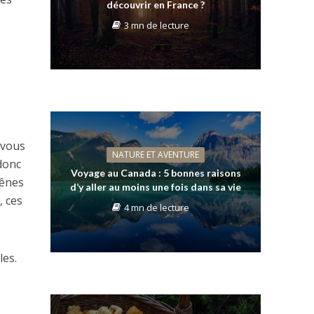
découvrir en France ?
3 mn de lecture
 vous
NATURE ET AVENTURE
donc
Voyage au Canada : 5 bonnes raisons
rênes
d’y aller au moins une fois dans sa vie
, ces
4 mn de lecture
les.