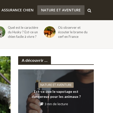
ASSURANCE CHIEN
NATURE ET AVENTURE
Quel est le caractère
Où observer et
du Husky ? Est-ce un
écouter le brame du
chien facile à vivre ?
cerf en France
A découvrir …
NATURE ET AVENTURE
Est-ce que le vapotage est
dangereux pour les animaux ?
3 mn de lecture