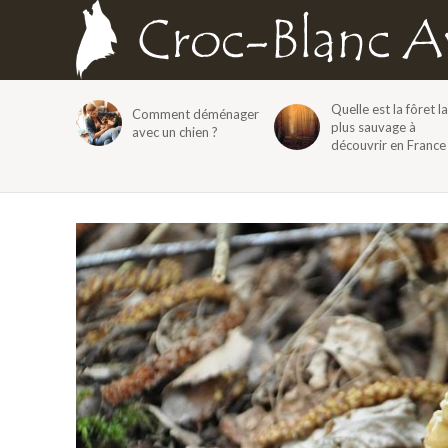
Quelle est la fôret la
Comment déménager
plus sauvage à
avec un chien ?
découvrir en France