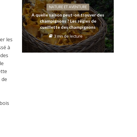
NATURE ET AVENTURE
A quelle saison peut-on trouver des
champignons ? Les règles de
cueillette des champignons
3 mn de lecture
er les
ssé à
ndes
le
tte
 de
bois